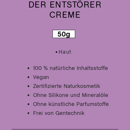
lz/B
DER ENTSTÖRER
SA
Mun
CREME
DIE
t
MIR
Ner
Gra
DIE
Nie
50g
IM
Hau
Glü
Haut
Kap
Inh
100 % natürliche Inhaltsstoffe
DER
Vegan
SIC
Wil
Zertifizierte Naturkosmetik
DE
NE
Ohne Silikone und Mineralöle
DE
Ohne künstliche Parfumstoffe
ST
Frei von Gentechnik
R
DE