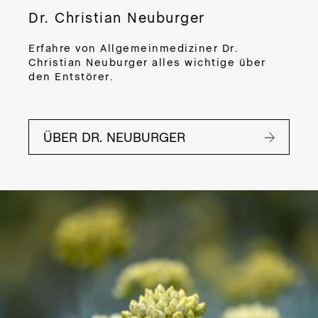
CR
Dr. Christian Neuburger
DE
PRO
Erfahre von Allgemeinmediziner Dr.
M
Christian Neuburger alles wichtige über
den Entstörer.
DER
BO
BUT
ÜBER DR. NEUBURGER
Zub
App
Ein
sor
Va
Tri