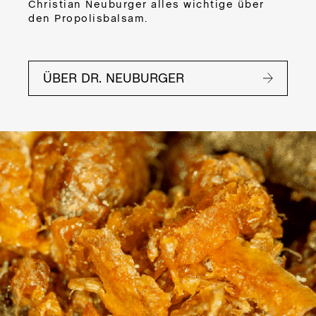
CR
Christian Neuburger alles wichtige über
den Propolisbalsam.
DE
PRO
M
ÜBER DR. NEUBURGER
DER
BO
BUT
Zub
App
Ein
sor
Va
Tri