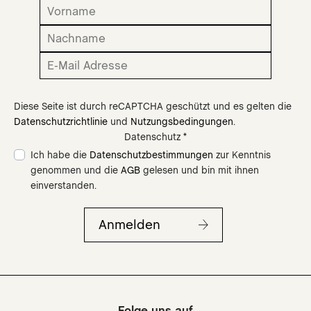
Achtsamkeit verarbeitet. Die Extraktionen oder
Mazerate werden nicht erhitzt und nicht durch
Filter gepresst. Der Herstellungsprozess ist
aufwändig und wird nach einem genau
vorgeschriebenen Protokoll zeitintensiv in immer
gleicher Qualität durchgeführt.
Möchtest Du mehr über unsere Inhaltsstoffe
Diese Seite ist durch reCAPTCHA geschützt und es gelten die
erfahren?
Hier
gelangst Du zu den
Datenschutzrichtlinie
und
Nutzungsbedingungen
.
Pflanzenporträts - unsere Glücklichen
Datenschutz *
Inhaltsstoffe stellen sich vor!
Ich habe die
Datenschutzbestimmungen
zur Kenntnis
genommen und die
AGB
gelesen und bin mit ihnen
einverstanden.
Anmelden
Folge uns auf