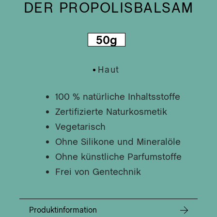
lz/B
DER PROPOLISBALSAM
SA
Mun
DIE
t
MIR
50g
Ner
Gra
DIE
Nie
IM
Hau
Haut
Glü
Kap
Inh
100 % natürliche Inhaltsstoffe
Zertifizierte Naturkosmetik
DER
Vegetarisch
SIC
Wil
Ohne Silikone und Mineralöle
DE
NE
Ohne künstliche Parfumstoffe
DE
Frei von Gentechnik
ST
R
DE
Produktinformation