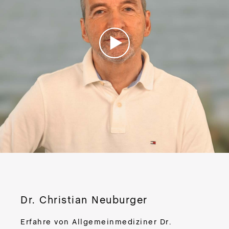
DE
DU
Nat
DE
Mun
DE
Mun
DE
DU
Pum
DE
HAU
Dr. Christian Neuburger
PLU
DER
Erfahre von Allgemeinmediziner Dr.